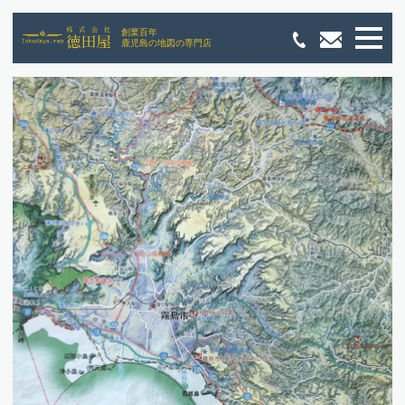
創業百年
鹿児島の地図の専門店
商品案内
ピーチマップ3D／立体地形模型
オーダーマップ
周年記念事業などに。クロノマップ
ハザードマップ制作
古地図
その他国土地理院発行地図／ゼンリン等
事業案内
地図製作
地図販売